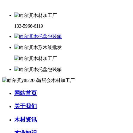
133-5966-6119
网站首页
关于我们
木材资讯
木业知识