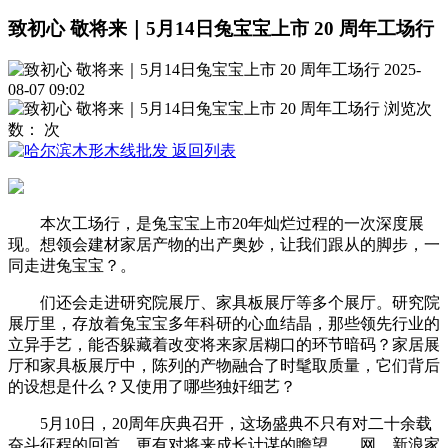
致初心 敬将来｜5月14日兔宝宝上市 20 周年工场行
2025-
08-07 09:02
浏览次
数：
次
返回列表
本次工场行，是兔宝宝上市20年灿烂过程的一次深度展
现。想领会建材家居产物的出产奥妙，让我们跟从的脚步，一
同走进兔宝宝？。
们还会走进研究院展厅、家具板展厅等多个展厅。研究院
展厅里，存放着兔宝宝多年科研的心血结晶，那些领先行业的
立异手艺，能否躲藏着改变将来家居糊口的环节暗码？家居展
厅和家具板展厅中，陈列的产物融合了时髦取质量，它们背后
的设想是什么？又使用了哪些独奸细艺？
5月10日，20周年庆典召开，这场盛典不只有对二十余载
奋斗征程的回首，更有对将来成长计谋的瞻望。、网、新浪家