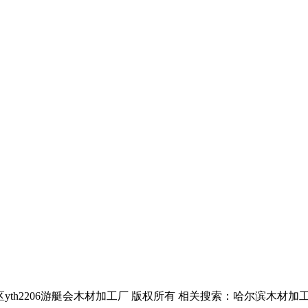
w.com 哈尔滨市香坊区yth2206游艇会木材加工厂 版权所有 相关搜索：哈尔滨木