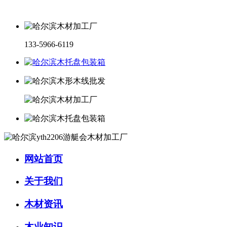
133-5966-6119
网站首页
关于我们
木材资讯
木业知识