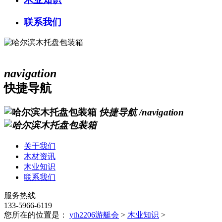
联系我们
navigation
快捷导航
快捷导航
/navigation
关于我们
木材资讯
木业知识
联系我们
服务热线
133-5966-6119
您所在的位置是：
yth2206游艇会
>
木业知识
>