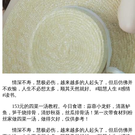
情深不寿，慧极必伤，越来越多的人起头了，但后仿佛并
不欢愉，人生不必想太多，顺其天然就好。 #聪慧人生 #感情
#读书。
153元的四菜一汤教程。今日食谱：蒜蓉小龙虾，清蒸鲈
鱼，笋干烧排骨，清炒秋葵，丝瓜排骨汤！第一次带食材到粉
丝家做四菜一汤，做得欠好，仅供参考！
情深不寿，慧极必伤，越来越多的人起头了，但后仿佛并