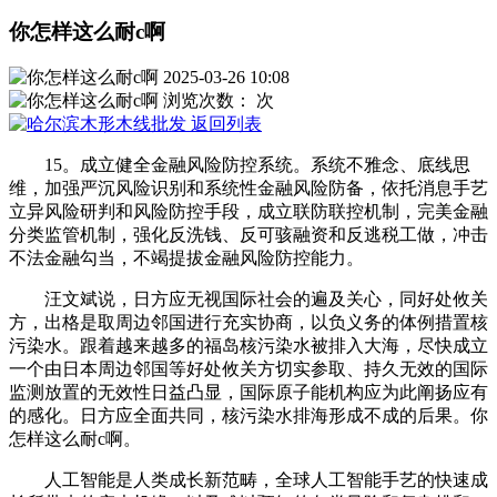
你怎样这么耐c啊
2025-03-26 10:08
浏览次数：
次
返回列表
15。成立健全金融风险防控系统。系统不雅念、底线思
维，加强严沉风险识别和系统性金融风险防备，依托消息手艺
立异风险研判和风险防控手段，成立联防联控机制，完美金融
分类监管机制，强化反洗钱、反可骇融资和反逃税工做，冲击
不法金融勾当，不竭提拔金融风险防控能力。
汪文斌说，日方应无视国际社会的遍及关心，同好处攸关
方，出格是取周边邻国进行充实协商，以负义务的体例措置核
污染水。跟着越来越多的福岛核污染水被排入大海，尽快成立
一个由日本周边邻国等好处攸关方切实参取、持久无效的国际
监测放置的无效性日益凸显，国际原子能机构应为此阐扬应有
的感化。日方应全面共同，核污染水排海形成不成的后果。你
怎样这么耐c啊。
人工智能是人类成长新范畴，全球人工智能手艺的快速成