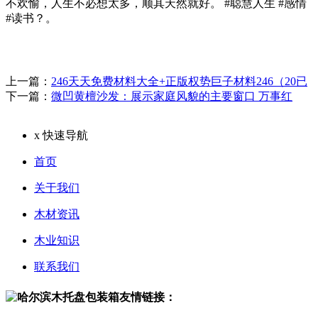
不欢愉，人生不必想太多，顺其天然就好。 #聪慧人生 #感情
#读书？。
上一篇：
246天天免费材料大全+正版权势巨子材料246（20已
下一篇：
微凹黄檀沙发：展示家庭风貌的主要窗口 万事红
x
快速导航
首页
关于我们
木材资讯
木业知识
联系我们
友情链接：