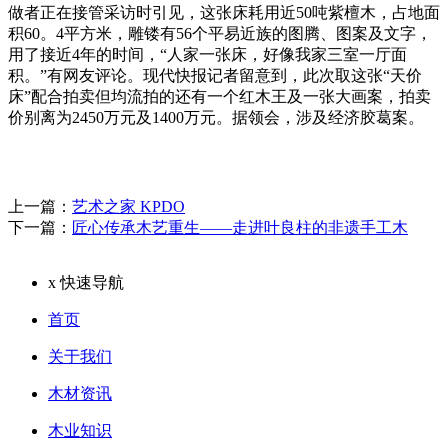
做者正在接管采访时引见，这张床耗用近50吨紫檀木，占地面
积60。4平方米，雕镂有56个平易近族的图腾、图案及文字，
用了接近4年的时间，“人家一张床，好像我家三室一厅面
积。”有网友评论。现代快报记者留意到，此次取这张“天价
床”配合拍卖但均流拍的还有一个红木王及一张大画案，拍卖
价别离为2450万元及1400万元。据领会，涉及经济胶葛案。
上一篇：
艺术之家 KPDO
下一篇：
匠心传承木艺重生——走进叶良柱的非遗手工木
x
快速导航
首页
关于我们
木材资讯
木业知识