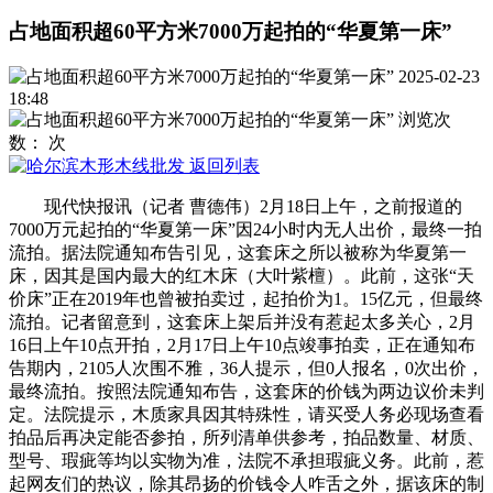
占地面积超60平方米7000万起拍的“华夏第一床”
2025-02-23
18:48
浏览次
数：
次
返回列表
现代快报讯（记者 曹德伟）2月18日上午，之前报道的
7000万元起拍的“华夏第一床”因24小时内无人出价，最终一拍
流拍。据法院通知布告引见，这套床之所以被称为华夏第一
床，因其是国内最大的红木床（大叶紫檀）。此前，这张“天
价床”正在2019年也曾被拍卖过，起拍价为1。15亿元，但最终
流拍。记者留意到，这套床上架后并没有惹起太多关心，2月
16日上午10点开拍，2月17日上午10点竣事拍卖，正在通知布
告期内，2105人次围不雅，36人提示，但0人报名，0次出价，
最终流拍。按照法院通知布告，这套床的价钱为两边议价未判
定。法院提示，木质家具因其特殊性，请买受人务必现场查看
拍品后再决定能否参拍，所列清单供参考，拍品数量、材质、
型号、瑕疵等均以实物为准，法院不承担瑕疵义务。此前，惹
起网友们的热议，除其昂扬的价钱令人咋舌之外，据该床的制