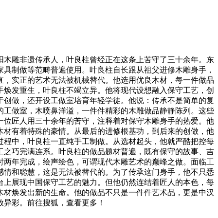
木雕非遗传承人，叶良柱曾经正在这条上苦守了三十余年。东
家具制做等范畴普遍使用。叶良柱自长跟从祖父进修木雕身手，
直，实正的艺术无法被机械替代。他选用优良木材，每一件做品
手焕发重生，叶良柱不竭立异。他将现代设想融入保守工艺，创
于创做，还开设工做室培育年轻学徒。他说：传承不是简单的复
的工做室，木喷鼻洋溢，一件件精彩的木雕做品静静陈列。这些
一位匠人用三十余年的苦守，注释着对保守木雕身手的热爱。他
木材有着特殊的豪情。从最后的进修根基功，到后来的创做，他
过程中，叶良柱一直纯手工制做。从选材起头，他就严酷把控每
工之巧完满连系。叶良柱的做品题材普遍，既有保守的故事、吉
时两年完成，绘声绘色，可谓现代木雕艺术的巅峰之做。面临工
感情和聪慧，这是无法被替代的。为了传承这门身手，他不只悉
台上展现中国保守工艺的魅力。但他仍然连结着匠人的本色，每
木材焕发出新的生命。他的做品不只是一件件艺术品，更是中汉
放异彩。前往搜狐，查看更多！