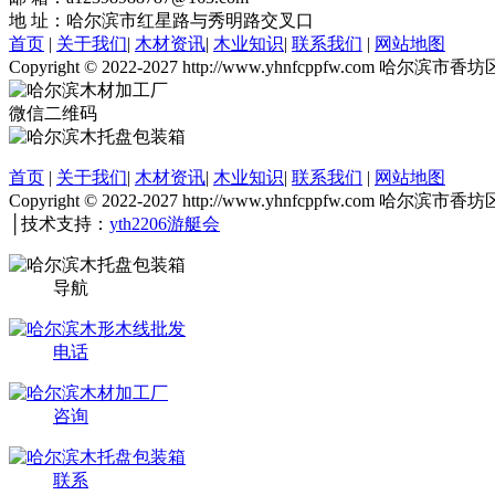
地 址：哈尔滨市红星路与秀明路交叉口
首页
|
关于我们
|
木材资讯
|
木业知识
|
联系我们
|
网站地图
Copyright © 2022-2027 http://www.yhnfcppf
微信二维码
首页
|
关于我们
|
木材资讯
|
木业知识
|
联系我们
|
网站地图
Copyright © 2022-2027 http://www.yhnfcppf
│技术支持：
yth2206游艇会
导航
电话
咨询
联系